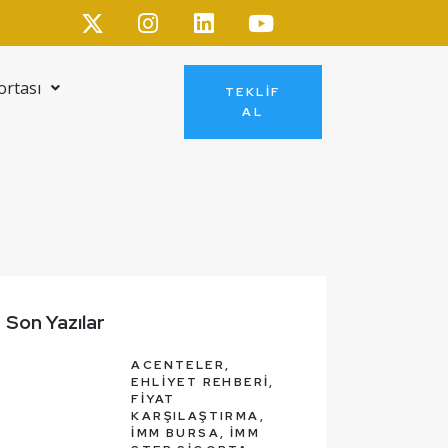
ortası
TEKLIF
AL
Son Yazılar
ACENTELER,
EHLIYET REHBERI,
FIYAT
KARŞILAŞTIRMA,
İMM BURSA,
İMM