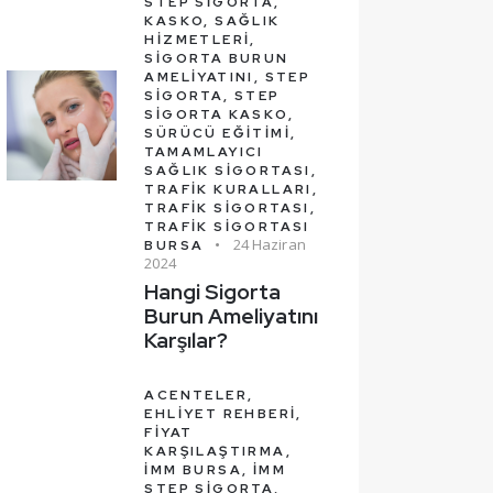
STEP SIGORTA,
KASKO,
SAĞLIK
HIZMETLERI,
SIGORTA BURUN
AMELIYATINI,
STEP
SIGORTA,
STEP
SIGORTA KASKO,
SÜRÜCÜ EĞITIMI,
TAMAMLAYICI
SAĞLIK SIGORTASI,
TRAFIK KURALLARI,
TRAFIK SIGORTASI,
TRAFIK SIGORTASI
24 Haziran
BURSA
2024
Hangi Sigorta
Burun Ameliyatını
Karşılar?
ACENTELER,
EHLIYET REHBERI,
FIYAT
KARŞILAŞTIRMA,
İMM BURSA,
İMM
STEP SIGORTA,