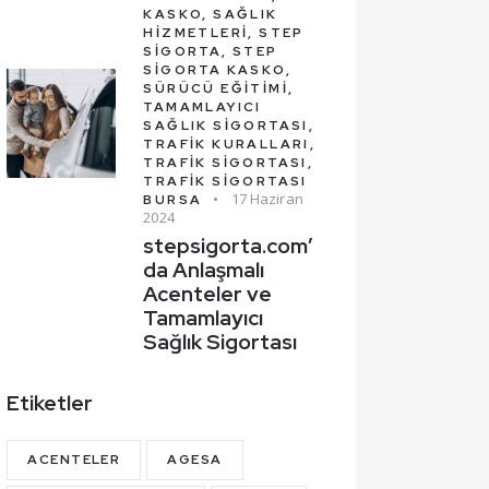
KASKO,
SAĞLIK
HIZMETLERI,
STEP
SIGORTA,
STEP
SIGORTA KASKO,
SÜRÜCÜ EĞITIMI,
TAMAMLAYICI
SAĞLIK SIGORTASI,
TRAFIK KURALLARI,
TRAFIK SIGORTASI,
TRAFIK SIGORTASI
17 Haziran
BURSA
2024
stepsigorta.com’
da Anlaşmalı
Acenteler ve
Tamamlayıcı
Sağlık Sigortası
Etiketler
ACENTELER
AGESA