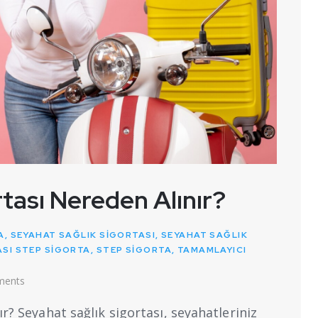
tası Nereden Alınır?
A
,
SEYAHAT SAĞLIK SIGORTASI
,
SEYAHAT SAĞLIK
ASI STEP SIGORTA
,
STEP SIGORTA
,
TAMAMLAYICI
ents
r? Seyahat sağlık sigortası, seyahatleriniz