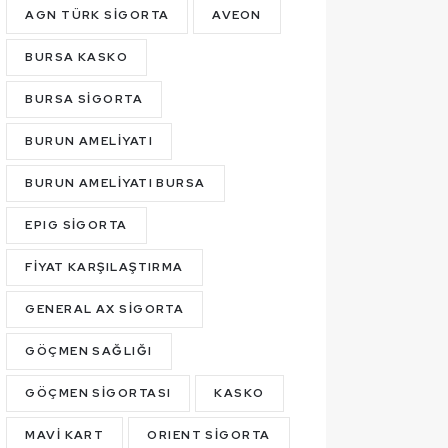
AGN TÜRK SIGORTA
AVEON
BURSA KASKO
BURSA SIGORTA
BURUN AMELIYATI
BURUN AMELIYATI BURSA
EPIG SIGORTA
FIYAT KARŞILAŞTIRMA
GENERAL AX SIGORTA
GÖÇMEN SAĞLIĞI
GÖÇMEN SIGORTASI
KASKO
MAVI KART
ORIENT SIGORTA