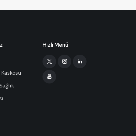
iz
Hızlı Menü
ç Kaskosu
Sağlık
sı