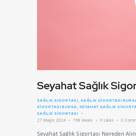
Seyahat Sağlık Sigor
SAĞLIK SİGORTASI
,
SAĞLIK SIGORTASI BURS
SIGORTASI BURSA
,
SEYAHAT SAĞLIK SIGORT
SAĞLIK SIGORTASI
27 Mayıs 2024
198
Views
0
Likes
0
Comm
Seyahat Sağlık Sigortası Nereden Alını